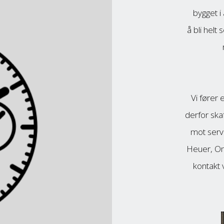
bygget i
å bli helt 
Vi fører
derfor skaf
mot serv
Heuer, Ome
kontakt v