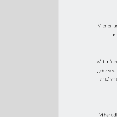
Vi er en u
ur
Vårt mål e
gjøre ved 
er kåret 
Vi har ti