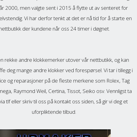
 år 2000, men valgte sent i 2015 å flytte ut av senteret for
selvstendig. Vi har derfor tenkt at det er nå tid for å starte en
nettbutikk der kundene når oss 24 timer i døgnet.
 en rekke andre klokkemerker utover vår nettbutikk, og kan
fe deg mange andre klokker ved forespørsel. Vi tar i tillegg i
ice og reparasjoner på de fleste merkene som Rolex, Tag
ga, Raymond Weil, Certina, Tissot, Seiko osv. Vennligst ta
ia tlf eller skriv til oss på kontakt oss siden, så gir vi deg et
uforpliktende tilbud.