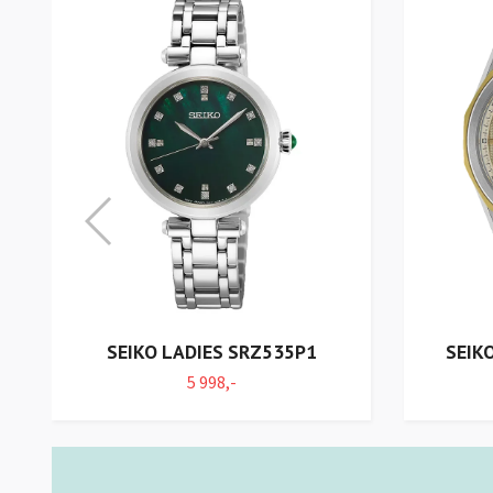
T
SEIKO LADIES SRZ535P1
SEIK
5 998,-