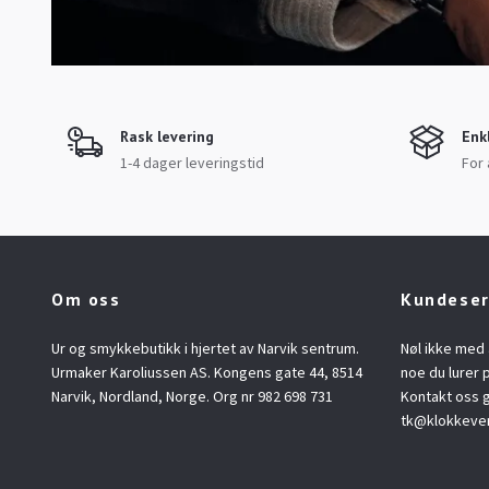
Rask levering
Enk
1-4 dager leveringstid
For 
Om oss
Kundeser
Ur og smykkebutikk i hjertet av Narvik sentrum.
Nøl ikke med 
Urmaker Karoliussen AS. Kongens gate 44, 8514
noe du lurer p
Narvik, Nordland, Norge. Org nr 982 698 731
Kontakt oss g
tk@klokkeve