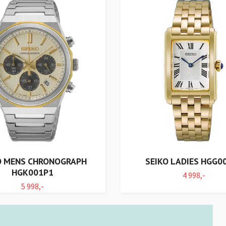
O MENS CHRONOGRAPH
SEIKO LADIES HGG0
HGK001P1
4 998,-
5 998,-