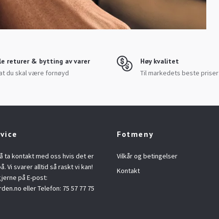
le returer & bytting av varer
Høy kvalitet
at du skal være fornøyd
Til markedets beste priser
vice
Fotmeny
å ta kontakt med oss hvis det er
Vilkår og betingelser
å. Vi svarer alltid så raskt vi kan!
Kontakt
jerne på E-post:
rden.no
eller Telefon: 75 57 77 75