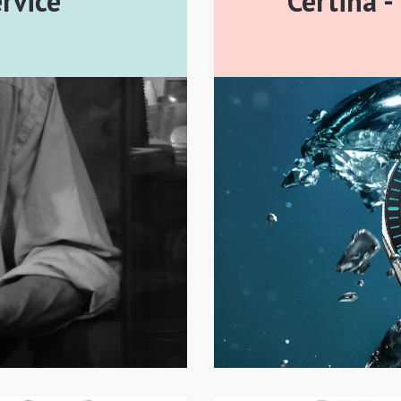
rvice
Certina -