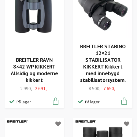
BREITLER STABINO
12×21
BREITLER RAVN
STABILISATOR
8×42 WP KIKKERT
KIKKERT Kikkert
Allsidig og moderne
med innebygd
kikkert
stabilisatorsystem.
2 990,-
2 691,-
8 500,-
7 650,-
På lager
På lager