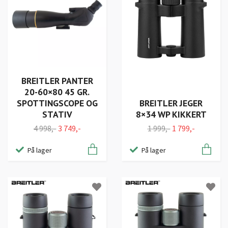
BREITLER PANTER
20-60×80 45 GR.
SPOTTINGSCOPE OG
BREITLER JEGER
STATIV
8×34 WP KIKKERT
4 998,-
3 749,-
1 999,-
1 799,-
På lager
På lager