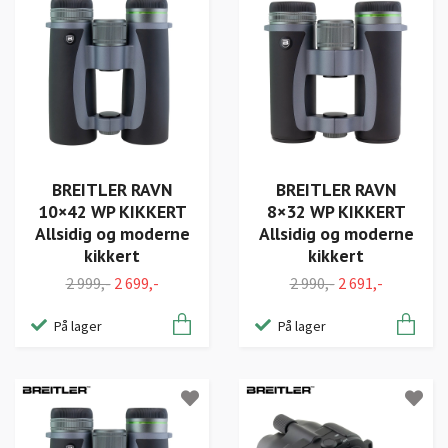
BREITLER RAVN
BREITLER RAVN
10×42 WP KIKKERT
8×32 WP KIKKERT
Allsidig og moderne
Allsidig og moderne
kikkert
kikkert
2 999,-
2 699,-
2 990,-
2 691,-
På lager
På lager