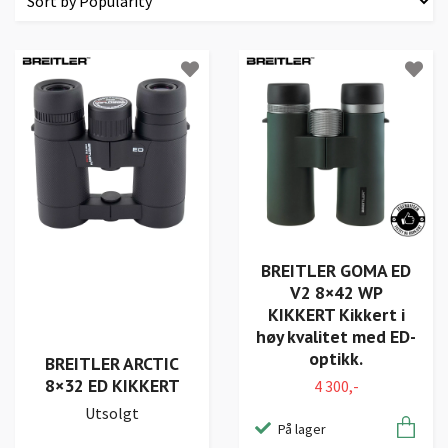
BREITLER GOMA ED
V2 8×42 WP
KIKKERT Kikkert i
høy kvalitet med ED-
optikk.
BREITLER ARCTIC
8×32 ED KIKKERT
4 300,-
Utsolgt
På lager