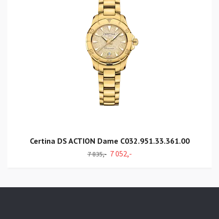
Certina DS ACTION Dame C032.951.33.361.00
7 052,-
7 835,-