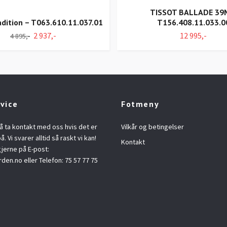
TISSOT BALLADE 3
adition – T063.610.11.037.01
T156.408.11.033.0
2 937,-
12 995,-
4 895,-
vice
Fotmeny
å ta kontakt med oss hvis det er
Vilkår og betingelser
å. Vi svarer alltid så raskt vi kan!
Kontakt
jerne på E-post:
rden.no
eller Telefon: 75 57 77 75