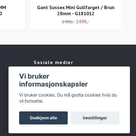
9MM
Gant Sussex Mini Gullfarget / Brun
M
0
28mm - G181012
W
2 699,-
2 999,-
Sosiale medier
Vi bruker
Facebook
informasjonskapsler
Instagram
Vi bruker cookies. Du må godta cookies hvis du
vil fortsette.
Godkjenn alle
Innstillinger