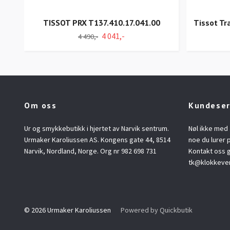
TISSOT PRX T137.410.17.041.00
Tissot Tr
4 041,-
4 490,-
Om oss
Kundeser
Ur og smykkebutikk i hjertet av Narvik sentrum.
Nøl ikke med 
Urmaker Karoliussen AS. Kongens gate 44, 8514
noe du lurer p
Narvik, Nordland, Norge. Org nr 982 698 731
Kontakt oss g
tk@klokkeve
© 2026 Urmaker Karoliussen
Powered by Quickbutik