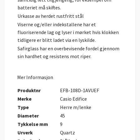
batteriet må skiftes.
Urkasse av herdet rustfritt stål
Viserne og/eller indekstallene har et
fluoriserende lag og lyser i mørket hvis klokken
tidligere er blitt ladet via en lyskilde.
Safirglass har en overbevisende fordel gjennom
sin hardhet og resistens mot riper.
Mer Informasjon
Produktnr
EFB-108D-1AVUEF
Merke
Casio Edifice
Type
Herre m/lenke
Diameter
45
Tykkelse mm
9
Urverk
Quartz