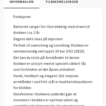
INFORMASJON
TILBAKEMELDINGER
Funksjoner
Batteriet sørger for tilstrekkelig med strøm til
klokken i ca. 3 år.
Dagens dato vises på skjermen
Perfekt til svømming og snorkling: Klokken er
vannbestandig ved opptil 10 bar (ISO 22810).
Det kan du stole på: Armbåndet til denne
klokken er utstyrt med et spesielt sikkert lås
som forhindrer at det åpnes utilsiktet.
Hardt, holdbart og elegant: Det massive
armbåndet i rustfritt stål er kvalitetsklassikeren
for klokker.
Skrufestene i klokkens underdel gjør at
innmaten i klokken er optimal sikret og
samtidig lett tilgjengelig, for eksempel om