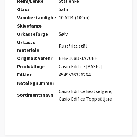
Reim/Lenke
Stållenke
Glass
Safir
Vannbestandighet
10 ATM (100m)
Skivefarge
Urkassefarge
Sølv
Urkasse
Rustfritt stål
materiale
Originalt varenr
EFB-108D-1AVUEF
Produktlinje
Casio Edifice [BASIC]
EAN nr
4549526326264
Katalognummer
Casio Edifice Bestselgere,
Sortimentsnavn
Casio Edifice Topp säljare