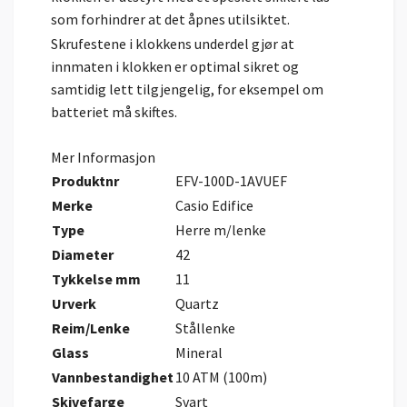
som forhindrer at det åpnes utilsiktet.
Skrufestene i klokkens underdel gjør at
innmaten i klokken er optimal sikret og
samtidig lett tilgjengelig, for eksempel om
batteriet må skiftes.
Mer Informasjon
Produktnr
EFV-100D-1AVUEF
Merke
Casio Edifice
Type
Herre m/lenke
Diameter
42
Tykkelse mm
11
Urverk
Quartz
Reim/Lenke
Stållenke
Glass
Mineral
Vannbestandighet
10 ATM (100m)
Skivefarge
Svart