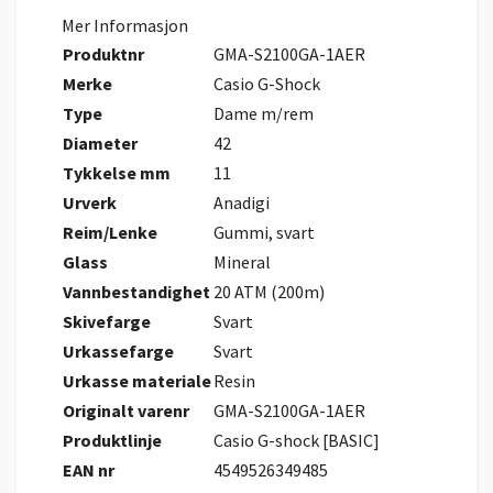
Mer Informasjon
Produktnr
GMA-S2100GA-1AER
Merke
Casio G-Shock
Type
Dame m/rem
Diameter
42
Tykkelse mm
11
Urverk
Anadigi
Reim/Lenke
Gummi, svart
Glass
Mineral
Vannbestandighet
20 ATM (200m)
Skivefarge
Svart
Urkassefarge
Svart
Urkasse materiale
Resin
Originalt varenr
GMA-S2100GA-1AER
Produktlinje
Casio G-shock [BASIC]
EAN nr
4549526349485