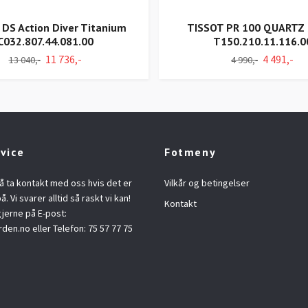
 DS Action Diver Titanium
TISSOT PR 100 QUARTZ
C032.807.44.081.00
T150.210.11.116.0
11 736,-
4 491,-
13 040,-
4 990,-
vice
Fotmeny
å ta kontakt med oss hvis det er
Vilkår og betingelser
å. Vi svarer alltid så raskt vi kan!
Kontakt
jerne på E-post:
rden.no
eller Telefon: 75 57 77 75