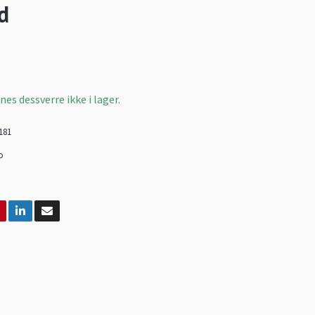
d
es dessverre ikke i lager.
181
o