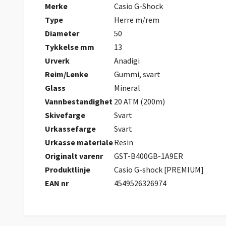
Merke
Casio G-Shock
Type
Herre m/rem
Diameter
50
Tykkelse mm
13
Urverk
Anadigi
Reim/Lenke
Gummi, svart
Glass
Mineral
Vannbestandighet
20 ATM (200m)
Skivefarge
Svart
Urkassefarge
Svart
Urkasse materiale
Resin
Originalt varenr
GST-B400GB-1A9ER
Produktlinje
Casio G-shock [PREMIUM]
EAN nr
4549526326974