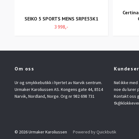
Certina
SEIKO 5 SPORTS MENS SRPE53K1
3 998,-
Om oss
Kundeser
Ur og smykkebutikk i hjertet av Narvik sentrum.
Nøl ikke med 
Urmaker Karoliussen AS. Kongens gate 44, 8514
noe du lurer p
Narvik, Nordland, Norge. Org nr 982 698 731
Kontakt oss g
tk@klokkeve
© 2026 Urmaker Karoliussen
Powered by Quickbutik