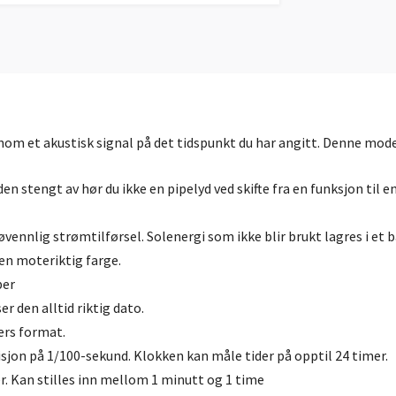
om et akustisk signal på det tidspunkt du har angitt. Denne mod
n stengt av hør du ikke en pipelyd ved skifte fra en funksjon til e
vennlig strømtilførsel. Solenergi som ikke blir brukt lagres i et b
en moteriktig farge.
per
r den alltid riktig dato.
ers format.
sjon på 1/100-sekund. Klokken kan måle tider på opptil 24 timer.
r. Kan stilles inn mellom 1 minutt og 1 time