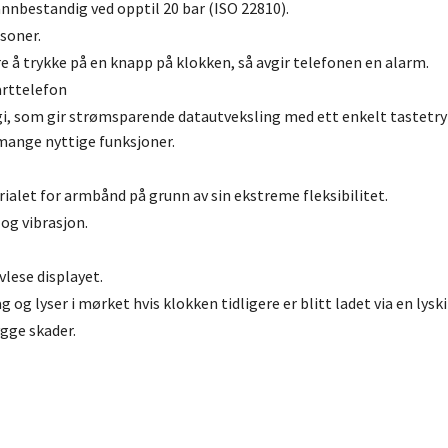
annbestandig ved opptil 20 bar (ISO 22810).
ssoner.
e å trykke på en knapp på klokken, så avgir telefonen en alarm.
arttelefon
, som gir strømsparende datautveksling med ett enkelt tastetry
 mange nyttige funksjoner.
ialet for armbånd på grunn av sin ekstreme fleksibilitet.
og vibrasjon.
vlese displayet.
 og lyser i mørket hvis klokken tidligere er blitt ladet via en lyski
gge skader.