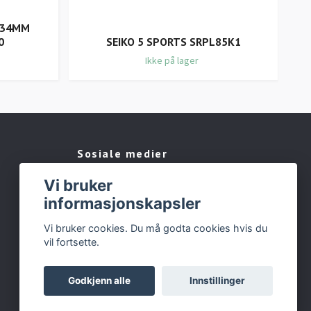
 34MM
0
SEIKO 5 SPORTS SRPL85K1
Ikke på lager
Sosiale medier
Vi bruker
Facebook
informasjonskapsler
Instagram
Vi bruker cookies. Du må godta cookies hvis du
vil fortsette.
Godkjenn alle
Innstillinger