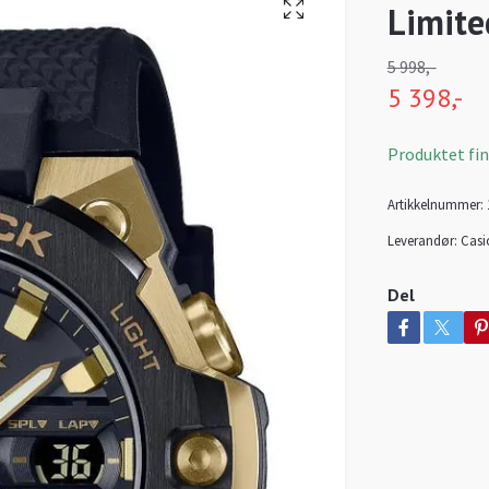
Limite
5 998,-
5 398,-
Produktet finn
Artikkelnummer:
Leverandør:
Casi
Del