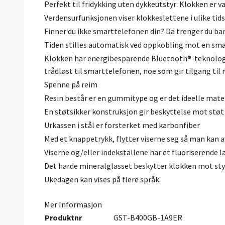
Perfekt til fridykking uten dykkeutstyr: Klokken er v
Verdensurfunksjonen viser klokkeslettene i ulike tid
Finner du ikke smarttelefonen din? Da trenger du bar
Tiden stilles automatisk ved oppkobling mot en sm
Klokken har energibesparende Bluetooth®-teknologi
trådløst til smarttelefonen, noe som gir tilgang til
Spenne på reim
Resin består er en gummitype og er det ideelle mater
En støtsikker konstruksjon gir beskyttelse mot støt 
Urkassen i stål er forsterket med karbonfiber
Med et knappetrykk, flytter viserne seg så man kan a
Viserne og/eller indekstallene har et fluoriserende lag
Det harde mineralglasset beskytter klokken mot sty
Ukedagen kan vises på flere språk.
Mer Informasjon
Produktnr
GST-B400GB-1A9ER