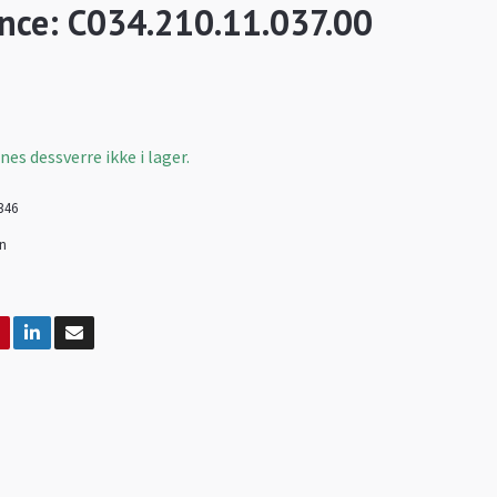
nce: C034.210.11.037.00
es dessverre ikke i lager.
346
in