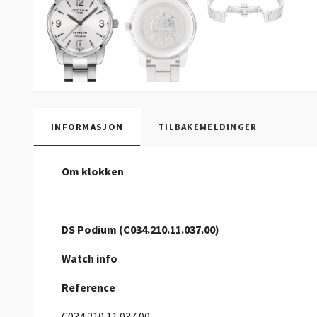
INFORMASJON
TILBAKEMELDINGER
Om klokken
DS Podium (C034.210.11.037.00)
Watch info
Reference
C034.210.11.037.00