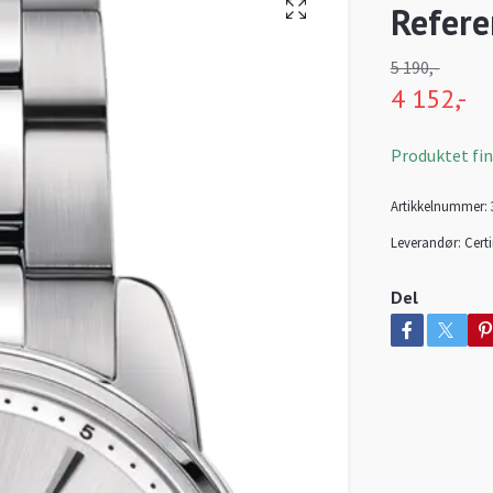
Refere
5 190,-
4 152,-
Produktet finn
Artikkelnummer:
Leverandør:
Cert
Del