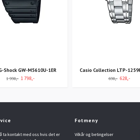
 G-Shock GW-M5610U-1ER
Casio Collection LTP-125
1 798,-
628,-
1 998,-
698,-
vice
Fotmeny
å ta kontakt med oss hvis det er
Vilkår og betingelser