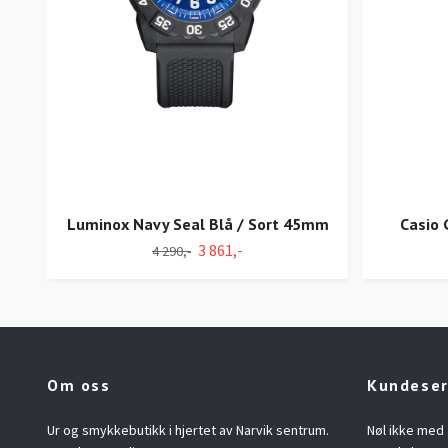
Luminox Navy Seal Blå / Sort 45mm
Casio
3 861,-
4 290,-
Om oss
Kundeser
Ur og smykkebutikk i hjertet av Narvik sentrum.
Nøl ikke med 