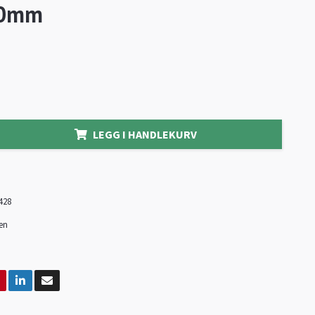
40mm
LEGG I HANDLEKURV
428
zen