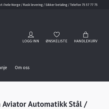
kt i hele Norge / Rask levering / Sikker betaling / Telefon 75 57 77 75
LOGG INN
ØNSKELISTE
HANDLEKURV
anje
Om oss
n Aviator Automatikk Stål /