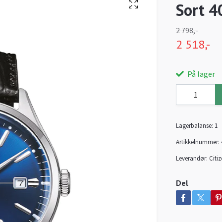
Sort 
2 798,-
2 518,-
På lager
Lagerbalanse:
1
Artikkelnummer:
Leverandør:
Citi
Del