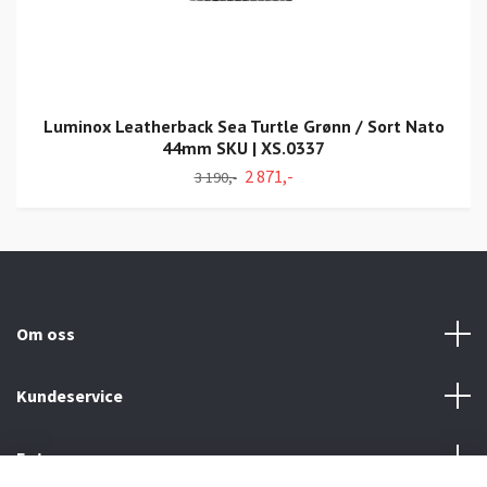
Luminox Leatherback Sea Turtle Grønn / Sort Nato
44mm SKU | XS.0337
2 871,-
3 190,-
Om oss
Kundeservice
Fotmeny