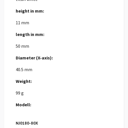
height in mm:
11 mm
length in mm:
50 mm
Diameter (X-axis):
40.5 mm
Weight:
99 g
Modell:
NJ0180-80X