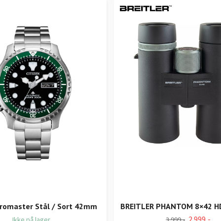
Promaster Stål / Sort 42mm
BREITLER PHANTOM 8×42 H
2 999,-
Ikke på lager
3 999,-