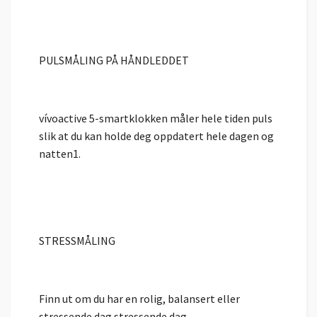
PULSMÅLING PÅ HÅNDLEDDET
vívoactive 5-smartklokken måler hele tiden puls
slik at du kan holde deg oppdatert hele dagen og
natten1.
STRESSMÅLING
Finn ut om du har en rolig, balansert eller
stressende dag stressende dag.