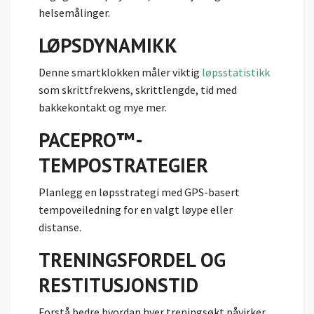
helsemålinger.
LØPSDYNAMIKK
Denne smartklokken måler viktig
løpsstatistikk
som skrittfrekvens, skrittlengde, tid med
bakkekontakt og mye mer.
PACEPRO™-
TEMPOSTRATEGIER
Planlegg en løpsstrategi med GPS-basert
tempoveiledning for en valgt løype eller
distanse.
TRENINGSFORDEL OG
RESTITUSJONSTID
Forstå bedre hvordan hver treningsøkt påvirker