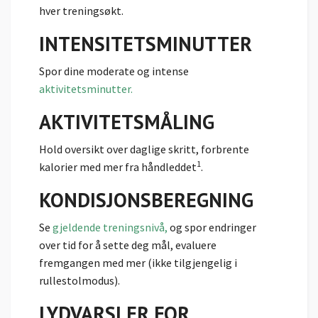
hver treningsøkt.
INTENSITETS­MINUTTER
Spor dine moderate og intense
aktivitetsminutter.
AKTIVITETSMÅLING
Hold oversikt over daglige skritt, forbrente
1
kalorier med mer fra håndleddet
.
KONDISJONS­BEREGNING
Se
gjeldende treningsnivå,
og spor endringer
over tid for å sette deg mål, evaluere
fremgangen med mer (ikke tilgjengelig i
rullestolmodus).
LYDVARSLER FOR