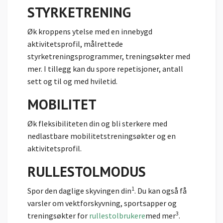
STYRKETRENING
Øk kroppens ytelse med en innebygd
aktivitetsprofil, målrettede
styrketreningsprogrammer, treningsøkter med
mer. I tillegg kan du spore repetisjoner, antall
sett og til og med hviletid.
MOBILITET
Øk fleksibiliteten din og bli sterkere med
nedlastbare mobilitetstreningsøkter og en
aktivitetsprofil.
RULLESTOLMODUS
1
Spor den daglige skyvingen din
. Du kan også få
varsler om vektforskyvning, sportsapper og
3
treningsøkter for
rullestolbrukere
med mer
.