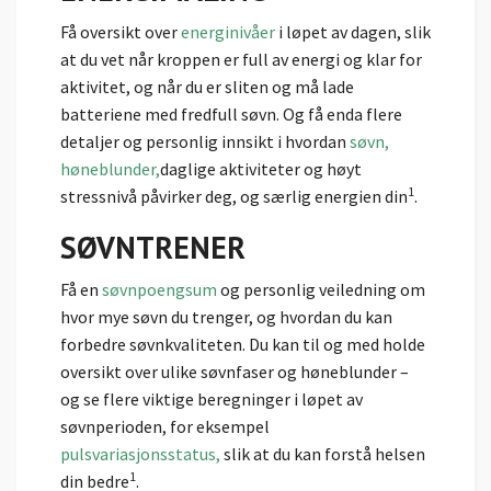
Få oversikt over
energinivåer
i løpet av dagen, slik
at du vet når kroppen er full av energi og klar for
aktivitet, og når du er sliten og må lade
batteriene med fredfull søvn. Og få enda flere
detaljer og personlig innsikt i hvordan
søvn,
høneblunder,
daglige aktiviteter og høyt
1
stressnivå påvirker deg, og særlig energien din
.
SØVNTRENER
Få en
søvnpoengsum
og personlig veiledning om
hvor mye søvn du trenger, og hvordan du kan
forbedre søvnkvaliteten. Du kan til og med holde
oversikt over ulike søvnfaser og høneblunder –
og se flere viktige beregninger i løpet av
søvnperioden, for eksempel
pulsvariasjonsstatus,
slik at du kan forstå helsen
1
din bedre
.