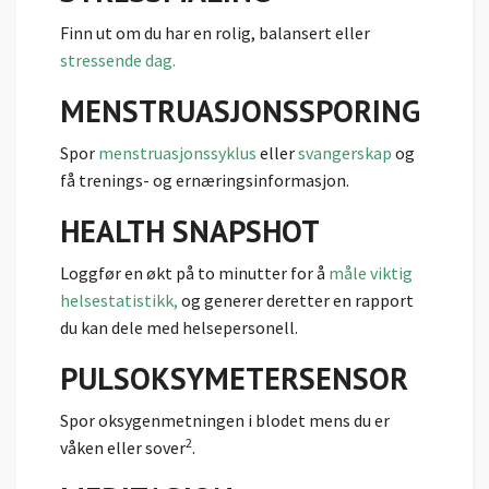
Finn ut om du har en rolig, balansert eller
stressende dag.
MENSTRUASJONS­SPORING
Spor
menstruasjonssyklus
eller
svangerskap
og
få trenings- og ernæringsinformasjon.
HEALTH SNAPSHOT
Loggfør en økt på to minutter for å
måle viktig
helsestatistikk,
og generer deretter en rapport
du kan dele med helsepersonell.
PULSOKSYMETER­SENSOR
Spor oksygenmetningen i blodet mens du er
2
våken eller sover
.