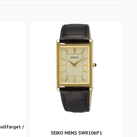
ullfarget /
BRE
SEIKO MENS SWR106P1