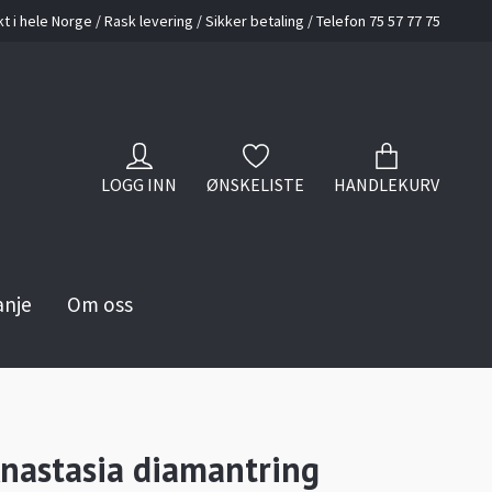
kt i hele Norge / Rask levering / Sikker betaling / Telefon 75 57 77 75
LOGG INN
ØNSKELISTE
HANDLEKURV
anje
Om oss
nastasia diamantring