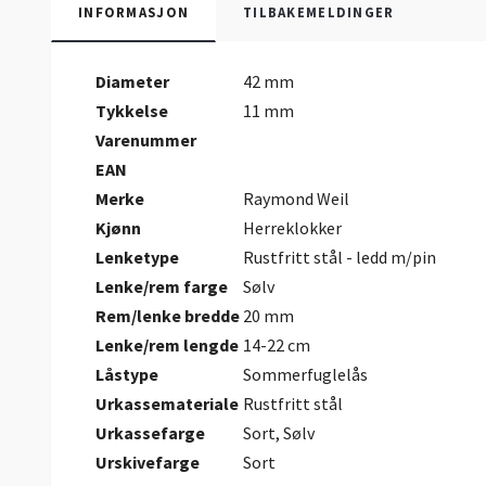
INFORMASJON
TILBAKEMELDINGER
Diameter
42 mm
Tykkelse
11 mm
Varenummer
EAN
Merke
Raymond Weil
Kjønn
Herreklokker
Lenketype
Rustfritt stål - ledd m/pin
Lenke/rem farge
Sølv
Rem/lenke bredde
20 mm
Lenke/rem lengde
14-22 cm
Låstype
Sommerfuglelås
Urkassemateriale
Rustfritt stål
Urkassefarge
Sort, Sølv
Urskivefarge
Sort