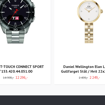
 T-TOUCH CONNECT SPORT
Daniel Wellington Elan 
T153.420.44.051.00
Gullfarget Stål / Hvit 2
12 296,-
2 249,-
14 995,-
2 499,-