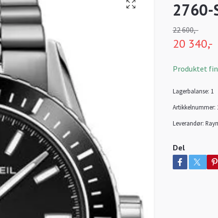
2760-S
22 600,-
20 340,-
Produktet finn
Lagerbalanse:
1
Artikkelnummer:
Leverandør:
Raym
Del