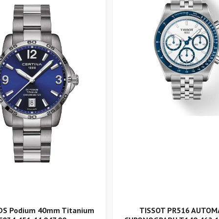
 DS Podium 40mm Titanium
TISSOT PR516 AUTOM