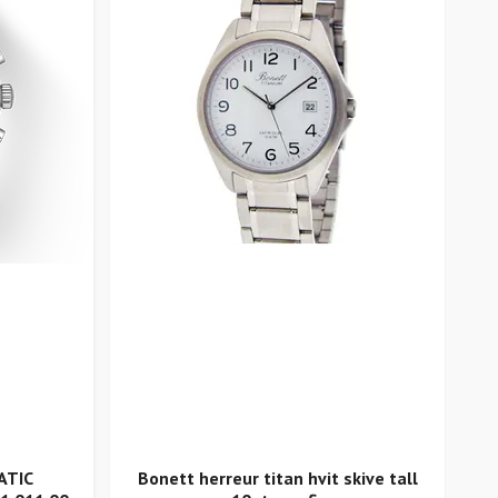
BR
ATIC
Bonett herreur titan hvit skive tall