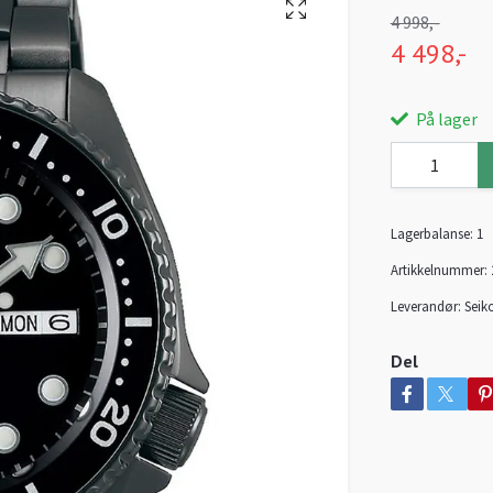
4 998,-
4 498,-
På lager
Lagerbalanse:
1
Artikkelnummer:
Leverandør:
Seik
Del