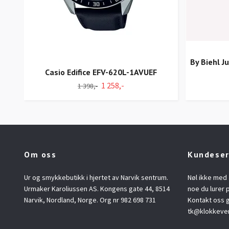
By Biehl 
Casio Edifice EFV-620L-1AVUEF
1 258,-
1 398,-
Om oss
Kundeser
Ur og smykkebutikk i hjertet av Narvik sentrum.
Nøl ikke med 
Urmaker Karoliussen AS. Kongens gate 44, 8514
noe du lurer p
Narvik, Nordland, Norge. Org nr 982 698 731
Kontakt oss g
tk@klokkeve