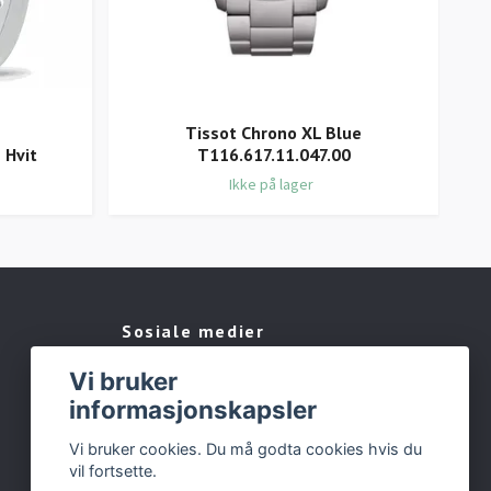
Tissot Chrono XL Blue
TI
 Hvit
T116.617.11.047.00
Ikke på lager
Sosiale medier
Vi bruker
Facebook
informasjonskapsler
Instagram
Vi bruker cookies. Du må godta cookies hvis du
vil fortsette.