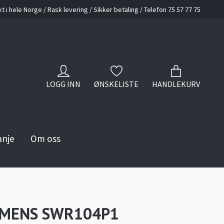
kt i hele Norge / Rask levering / Sikker betaling / Telefon 75 57 77 75
LOGG INN
ØNSKELISTE
HANDLEKURV
anje
Om oss
 MENS SWR104P1