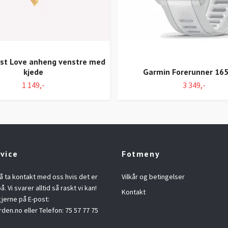
Just Love anheng venstre med
kjede
Garmin Forerunner 165
1 149,-
3 349,-
vice
Fotmeny
å ta kontakt med oss hvis det er
Vilkår og betingelser
å. Vi svarer alltid så raskt vi kan!
Kontakt
jerne på E-post:
rden.no
eller Telefon: 75 57 77 75