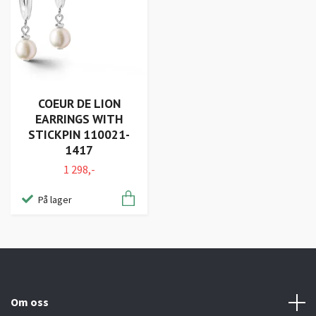
COEUR DE LION
EARRINGS WITH
STICKPIN 110021-
1417
1 298,-
På lager
Om oss