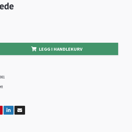
jede
LEGG I HANDLEKURV
981
tt