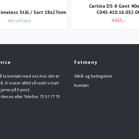
Certina DS-8 Gent 40
imeless Stål / Sort 18x27mm
C045.410.16.032.0
4 655,-
Ikke på lager
vice
Fotmeny
å ta kontakt med oss hvis det er
Vilkår og betingelser
å. Vi svarer alltid så raskt vi kan!
Kontakt
jerne på E-post:
rden.no
eller Telefon: 75 57 77 75