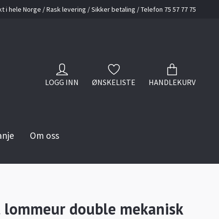
kt i hele Norge / Rask levering / Sikker betaling / Telefon 75 57 77 75
LOGG INN
ØNSKELISTE
HANDLEKURV
anje
Om oss
t lommeur double mekanisk