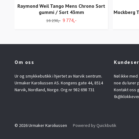
Raymond Weil Tango Mens Chrono Sort
gummi / Sort 43mm
Mockberg T
9 774,-
16 290,-
Om oss
Kundeser
Ur og smykkebutikk i hjertet av Narvik sentrum.
Nøl ikke med 
Urmaker Karoliussen AS. Kongens gate 44, 8514
noe du lurer p
Narvik, Nordland, Norge. Org nr 982 698 731
Kontakt oss g
tk@klokkeve
© 2026 Urmaker Karoliussen
Powered by Quickbutik