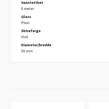
Vanntetthet
0 meter
Glass
Plexi
Skivefarge
Hvit
Diameter/bredde
50 mm