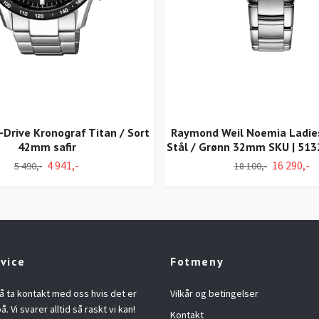
o-Drive Kronograf Titan / Sort
Raymond Weil Noemia Ladi
42mm safir
Stål / Grønn 32mm SKU | 51
4 941,-
16 290,-
5 490,-
18 100,-
vice
Fotmeny
å ta kontakt med oss hvis det er
Vilkår og betingelser
å. Vi svarer alltid så raskt vi kan!
Kontakt