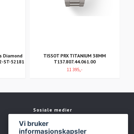
es Diamond
TISSOT PRX TITANIUM 38MM
32-ST-52181
T137.807.44.061.00
11 395,-
Sosiale medier
Vi bruker
Facebook
informasjonskapsler
Instagram