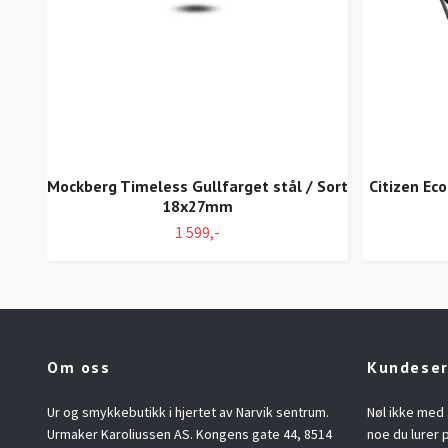
Mockberg Timeless Gullfarget stål / Sort
Citizen Ec
18x27mm
1 599,-
Om oss
Kundeser
Ur og smykkebutikk i hjertet av Narvik sentrum.
Nøl ikke med 
Urmaker Karoliussen AS. Kongens gate 44, 8514
noe du lurer p