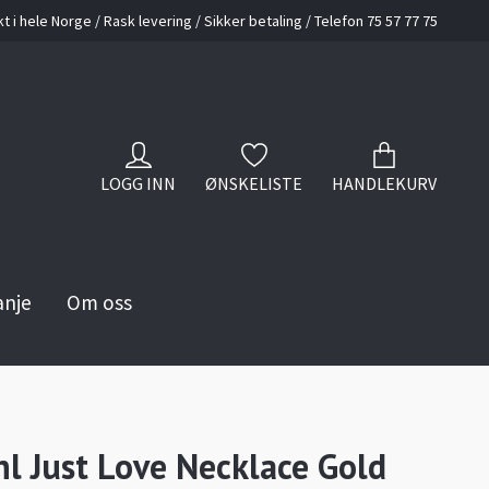
kt i hele Norge / Rask levering / Sikker betaling / Telefon 75 57 77 75
LOGG INN
ØNSKELISTE
HANDLEKURV
anje
Om oss
hl Just Love Necklace Gold