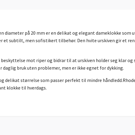
 en diameter på 20 mm er en delikat og elegant dameklokke som ut
r et subtilt, men sofistikert tilbehør. Den hvite urskiven gir et re
beskyttelse mot riper og bidrar til at urskiven holder seg klar og
 daglig bruk uten problemer, men er ikke egnet for dykking.
elikat størrelse som passer perfekt til mindre håndledd.Rhode Is
nt klokke til hverdags.