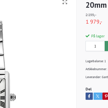
20mm 
2 199,-
1 979,-
På lager
Lagerbalanse:
1
Artikkelnummer:
Leverandør:
Gant
Del