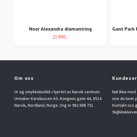
Noor Alexandra diamantring
Gant Park H
21 990,-
Om oss
Kundeser
Ur og smykkebutikk i hjertet av Narvik sentrum.
Nøl ikke med 
Urmaker Karoliussen AS. Kongens gate 44, 8514
noe du lurer p
Narvik, Nordland, Norge. Org nr 982 698 731
Kontakt oss g
tk@klokkeve