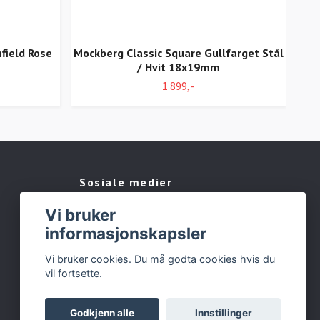
field Rose
Mockberg Classic Square Gullfarget Stål
/ Hvit 18x19mm
1 899,-
Sosiale medier
Vi bruker
Facebook
informasjonskapsler
Instagram
Vi bruker cookies. Du må godta cookies hvis du
vil fortsette.
Godkjenn alle
Innstillinger