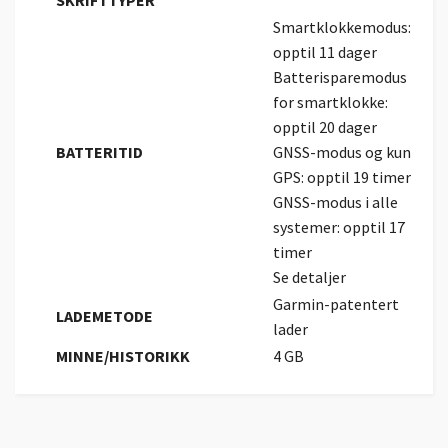
SKRIFTTYPER
Smartklokkemodus:
opptil 11 dager
Batterisparemodus
for smartklokke:
opptil 20 dager
BATTERITID
GNSS-modus og kun
GPS: opptil 19 timer
GNSS-modus i alle
systemer: opptil 17
timer
Se detaljer
Garmin-patentert
LADEMETODE
lader
MINNE/HISTORIKK
4 GB