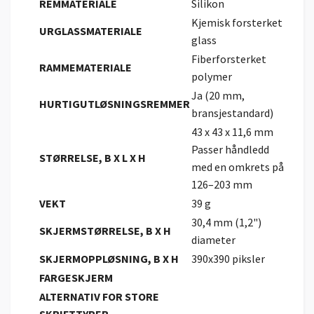
REMMATERIALE
Silikon
Kjemisk forsterket
URGLASSMATERIALE
glass
Fiberforsterket
RAMMEMATERIALE
polymer
Ja (20 mm,
HURTIGUTLØSNINGSREMMER
bransjestandard)
43 x 43 x 11,6 mm
Passer håndledd
STØRRELSE, B X L X H
med en omkrets på
126–203 mm
VEKT
39 g
30,4 mm (1,2")
SKJERMSTØRRELSE, B X H
diameter
SKJERMOPPLØSNING, B X H
390x390 piksler
FARGESKJERM
ALTERNATIV FOR STORE