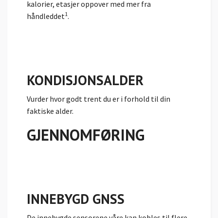
kalorier, etasjer oppover med mer fra
1
håndleddet
.
KONDISJONSALDER
Vurder
hvor godt trent du er i forhold til din
faktiske alder.
GJENNOMFØRING
INNEBYGD GNSS
De innebygde sensorene våre kan kobles til flere