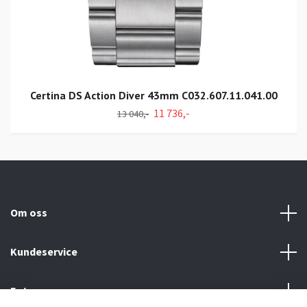
Certina DS Action Diver 43mm C032.607.11.041.00
11 736,-
13 040,-
Om oss
Kundeservice
Fotmeny